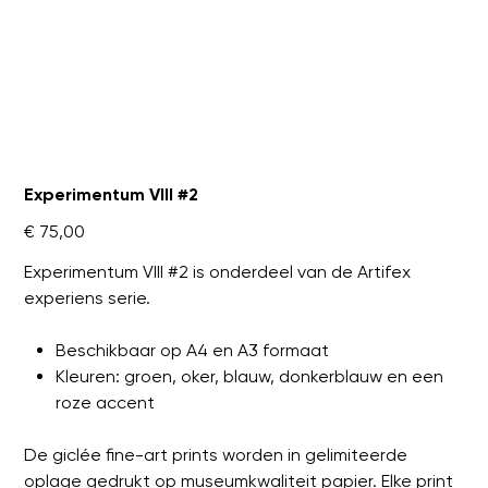
Experimentum VIII #2
Prijs
€ 75,00
Experimentum VIII #2 is onderdeel van de Artifex
experiens serie.
Beschikbaar op A4 en A3 formaat
Kleuren: groen, oker, blauw, donkerblauw en een
roze accent
De giclée fine-art prints worden in gelimiteerde
oplage gedrukt op museumkwaliteit papier. Elke print