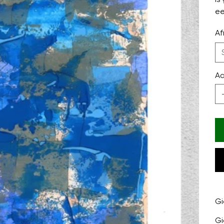
ee
Af
Aa
Gi
Gi