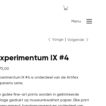
Menu
Vorige
Volgende
xperimentum IX #4
75,00
perimentum IX #4 is onderdeel van de Artifex
periens serie.
 giclée fine-art prints worden in gelimiteerde
lage gedrukt op museumkwaliteit papier. Elke print
 genummerd, handgesigneerd en onderdeel van