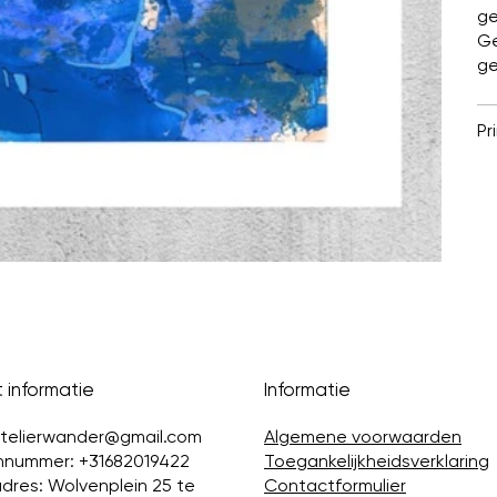
ge
Ge
g
Pr
 informatie
Informatie
telierwander@gmail.com
Algemene voorwaarden
nnummer: +31682019422
Toegankelijkheidsverklaring
dres: Wolvenplein 25 te
Contactformulier