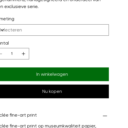
n exclusieve serie.
meting
ntal
In winkelwagen
Nu kopen
clée fine-art print
clée fine-art print op museumkwaliteit papier,